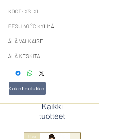
KOOT: XS–XL
PESU 40 °C KYLMÄ
ÄLÄ VALKAISE
ÄLÄ KESKITÄ
Kokotaulukko
Kaikki
tuotteet
Uusi
wrap style