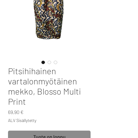
Pitsihihainen
vartalonmyötäinen
mekko, Blosso Multi
Print
Hinta
69,90 €
ALV Sisällytetty
Tuote on loppu