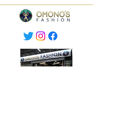
Willa Shopping Center,
Hämeenkatu 9, Hyvinkää, Finland
tel.
+358-400 149830
Mon-Fri 10.30-19, Sat 10-17