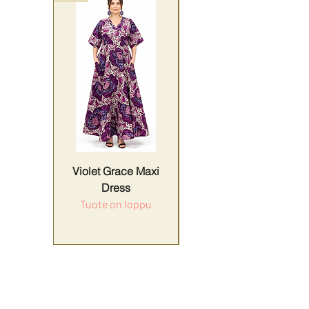
Violet Grace Maxi
Yellow Harmony
Dress
Tuote on loppu
Hinta
179,90 €
ALV Sisällytetty