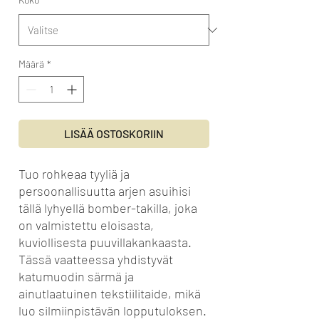
Määrä
*
LISÄÄ OSTOSKORIIN
Tuo rohkeaa tyyliä ja
persoonallisuutta arjen asuihisi
tällä lyhyellä bomber-takilla, joka
on valmistettu eloisasta,
kuviollisesta puuvillakankaasta.
Tässä vaatteessa yhdistyvät
katumuodin särmä ja
ainutlaatuinen tekstiilitaide, mikä
luo silmiinpistävän lopputuloksen.