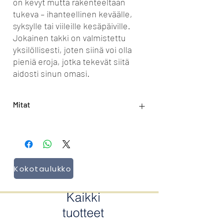
on kevyt mutta rakenteeltaan
tukeva – ihanteellinen keväälle,
syksylle tai viileille kesäpäiville.
Jokainen takki on valmistettu
yksilöllisesti, joten siinä voi olla
pieniä eroja, jotka tekevät siitä
aidosti sinun omasi.
Mitat
Takin pituus: 53 cm
Hihan pituus: 58 cm
Kokotaulukko
Kaikki
tuotteet