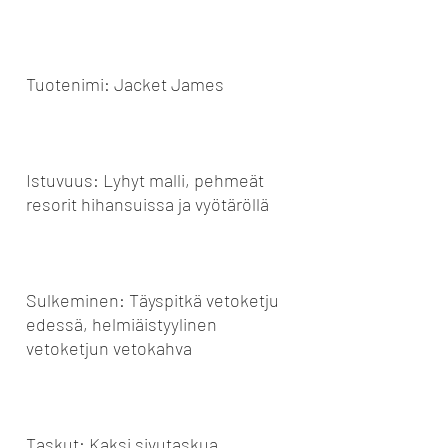
Tuotenimi: Jacket James
Istuvuus: Lyhyt malli, pehmeät
resorit hihansuissa ja vyötäröllä
Sulkeminen: Täyspitkä vetoketju
edessä, helmiäistyylinen
vetoketjun vetokahva
Taskut: Kaksi sivutaskua