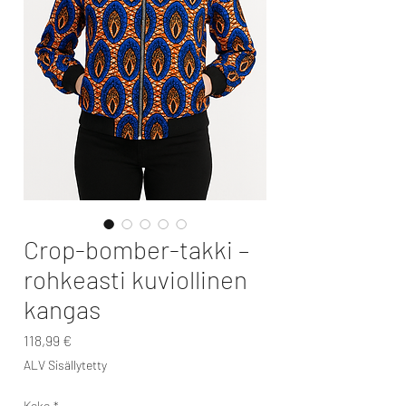
Crop-bomber-takki –
rohkeasti kuviollinen
kangas
Hinta
118,99 €
ALV Sisällytetty
Koko
*