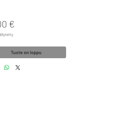
Hinta
00 €
llytetty
Tuote on loppu