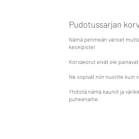
Pudotussarjan kor
Nämä pehmeän väriset mutta s
keskipiste!
Korvakorut eivät ole painavat
Ne sopivat niin nuorille kuin 
Yhdistä nämä kauniit ja värikk
puheenaihe.