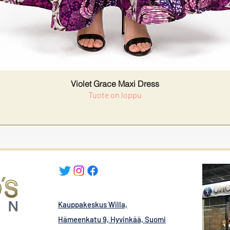
Violet Grace Maxi Dress
Tuote on loppu
Kauppakeskus Willa,
Hämeenkatu 9, Hyvinkää, Suomi