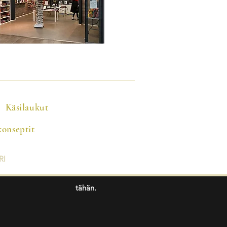
Käsilaukut
onseptit
RI
tähän.