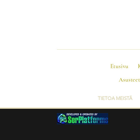
Etusivu
Asustee
TIETOA MEISTÄ
Verkkosivuj