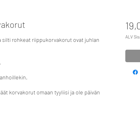
vakorut
19,
ALV Sisä
ilti rohkeat riippukorvakorut ovat juhlan
.
vanhoillekin.
äät korvakorut omaan tyyliisi ja ole päivän