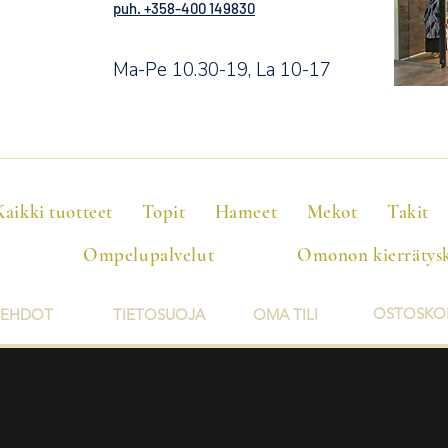
puh. +358-400 149830
Ma-Pe 10.30-19, La 10-17
Kaikki tuotteet
Topit
Hameet
Mekot
Takit
t
Ompelupalvelut
Omonon kierrätysk
OSTOSKO
EHDOT
TIETOSUOJA
OMA TILI
en suunnittelu ja käyttö SerPlatforms, OY:n kautta