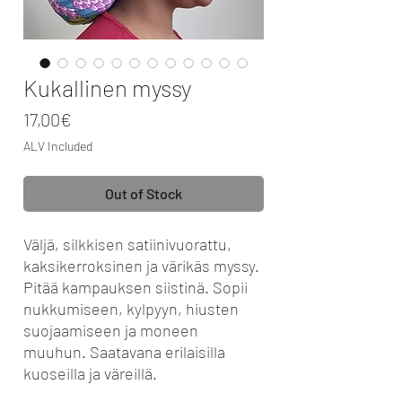
Kukallinen myssy
Price
17,00€
ALV Included
Out of Stock
Väljä, silkkisen satiinivuorattu,
kaksikerroksinen ja värikäs myssy.
Pitää kampauksen siistinä. Sopii
nukkumiseen, kylpyyn, hiusten
suojaamiseen ja moneen
muuhun. Saatavana erilaisilla
kuoseilla ja väreillä.