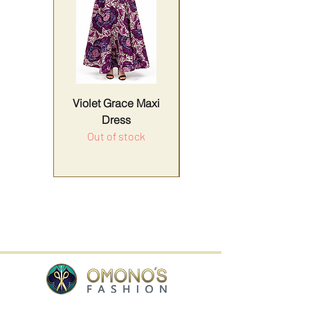
Violet Grace Maxi
Yellow Harmony
Dress
Out of stock
Price
ALV Included