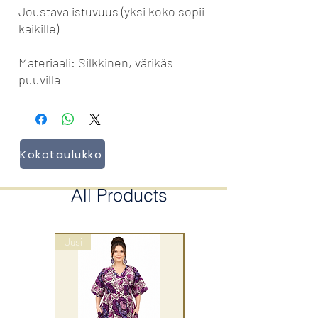
Joustava istuvuus (yksi koko sopii
kaikille)
Materiaali: Silkkinen, värikäs
puuvilla
Kokotaulukko
All Products
Uusi
wrap style