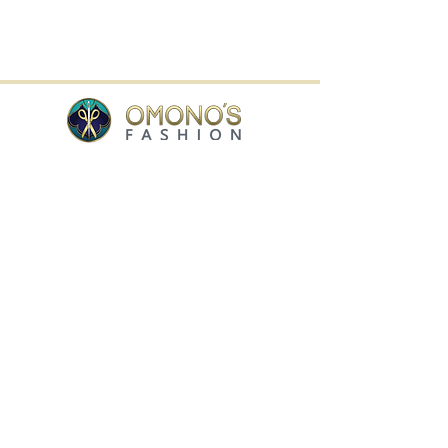
Willa Shopping Center,
Hämeenkatu 9, Hyvinkää, Finland
tel.
+358-400 149830