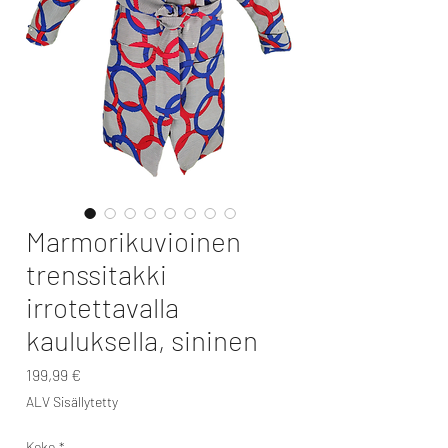
Marmorikuvioinen
trenssitakki
irrotettavalla
kauluksella, sininen
Hinta
199,99 €
ALV Sisällytetty
Koko
*