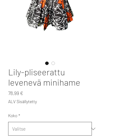
Lily-pliseerattu
levenevä minihame
Hinta
78,99 €
ALV Sisällytetty
Koko
*