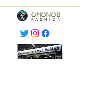
Willa Shopping Center,
Hämeenkatu 9, Hyvinkää, Finland
tel.
+358-400 149830
Mon-Fri 10.30-19, Sat 10-17