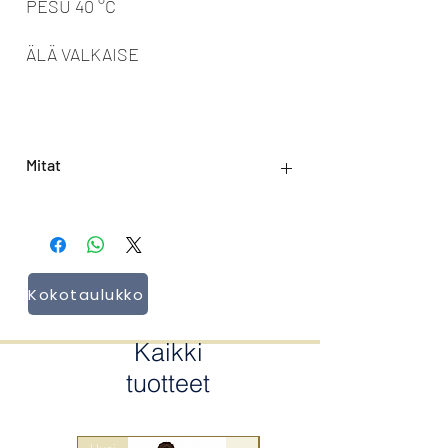
PESU 40 °C
ÄLÄ VALKAISE
Mitat
Pituus: 41 cm
Kokotaulukko
Kaikki
tuotteet