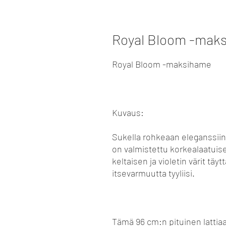
Royal Bloom -mak
Royal Bloom -maksihame
Kuvaus:
Sukella rohkeaan eleganssii
on valmistettu korkealaatuis
keltaisen ja violetin värit täy
itsevarmuutta tyyliisi.
Tämä 96 cm:n pituinen lattia