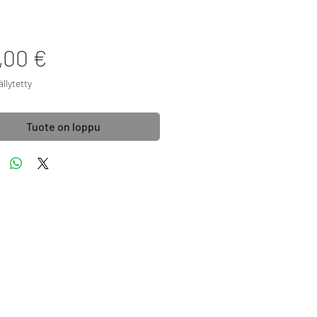
Hinta
,00 €
llytetty
Tuote on loppu