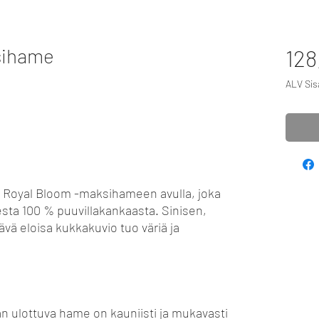
sihame
128
ALV Sisä
n Royal Bloom -maksihameen avulla, joka
esta 100 % puuvillakankaasta. Sinisen,
ttävä eloisa kukkakuvio tuo väriä ja
an ulottuva hame on kauniisti ja mukavasti