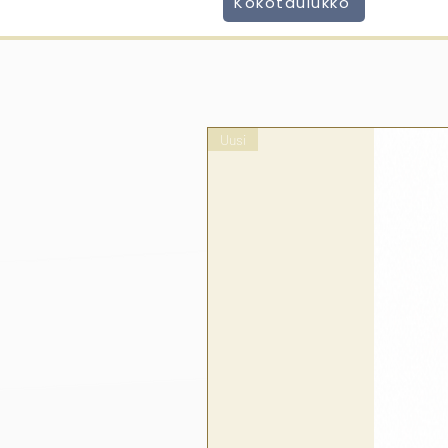
Kokotaulukko
Uusi