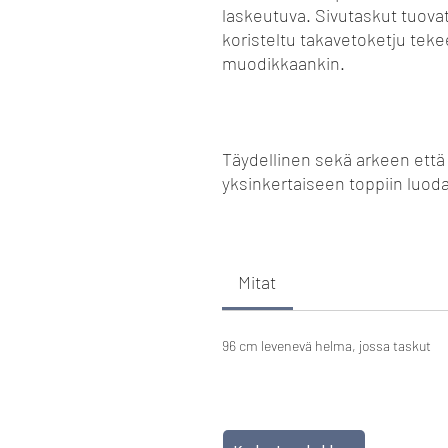
laskeutuva. Sivutaskut tuovat 
koristeltu takavetoketju tek
muodikkaankin.
Täydellinen sekä arkeen että 
yksinkertaiseen toppiin luoda
Mitat
96 cm levenevä helma, jossa taskut