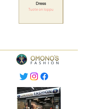
Dress
Tuote on loppu
Hinta
179,90 €
ALV Sisällytetty