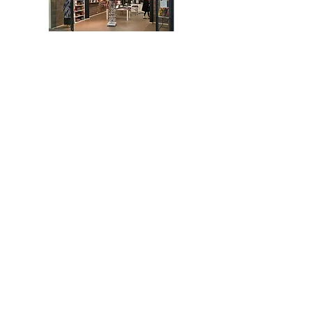
Willa Shopping Center,
Hämeenkatu 9, Hyvinkää, Finland
tel.
+358-400 149830
Mon-Fri 10.30-19, Sat 10-17
KÄSILAUKUT
MEKOT
HAMEET
TOPIT