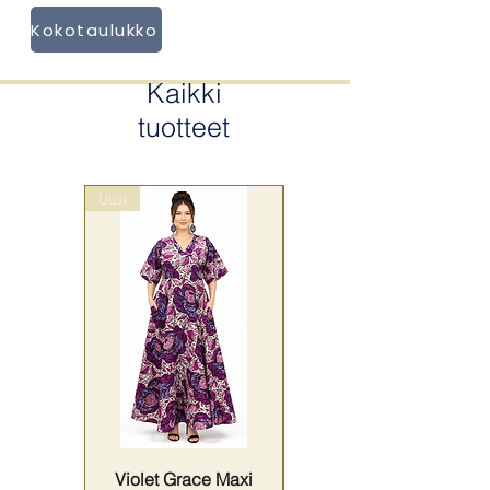
Kokotaulukko
Kaikki
tuotteet
Uusi
wrap style
Violet Grace Maxi
Yellow Harmony