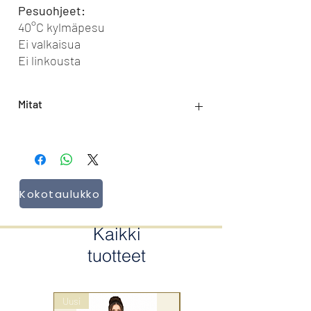
Pesuohjeet:
40°C kylmäpesu
Ei valkaisua
Ei linkousta
Mitat
Pituus: 94 cm
Kokotaulukko
Kaikki
tuotteet
Uusi
wrap style