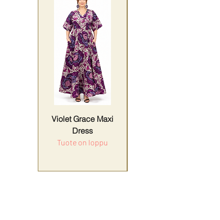
Violet Grace Maxi
Yellow Harmony
Dress
Tuote on loppu
Hinta
179,90 €
ALV Sisällytetty