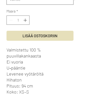
Määrä
*
LISÄÄ OSTOSKORIIN
Valmistettu 100 %
puuvillakankaasta
Ei vuoria
U‑pääntie
Levenee vyötäröltä
Hihaton
Pituus: 94 cm
Koko: XS–S