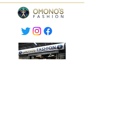
Willa Shopping Center,
Hämeenkatu 9, Hyvinkää, Finland
tel.
+358-400 149830
Mon-Fri 10.30-19, Sat 10-17