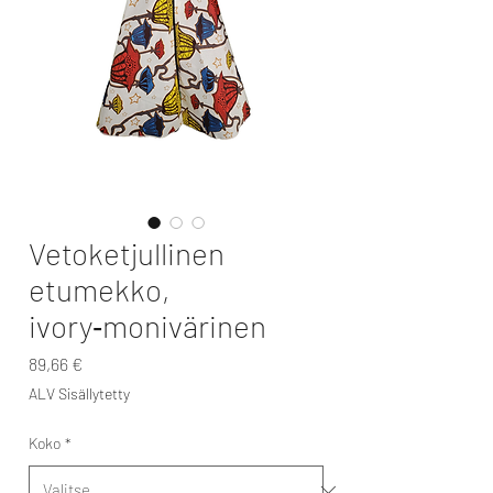
Vetoketjullinen
etumekko,
ivory‑monivärinen
Hinta
89,66 €
ALV Sisällytetty
Koko
*