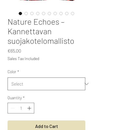
Nature Echoes –
Kannettavan
suojakotelomallisto
Price
€65.00
Sales Tax Included
Color
*
Quantity
*
Add to Cart