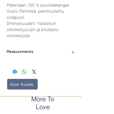
Materiaali: 100 % puuvillakangas
Vuori: Pehmeä, pehmustettu
sisäpuoli
Ominaisuudet: Ylätaskun
vetoketjusuljin ja etutasku
vetoketjulla
Measurements
Width: 38 cm
Height: 27 cm
Size Guide
More To
Love