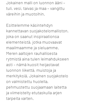
Jokainen malli on luonnon ääni –
tuli, vesi, taivas ja maa – vangittu
väreihin ja muotoihin.
Esittelemme käsintehdyn
kannettavan suojakotelomalliston,
joka on saanut inspiraationsa
elementeistä, jotka muovaavat
maailmaamme ja sieluamme.
Meren aaltojen rauhallisesta
rytmistä aina tulen leimahdukseen
asti – nämä kuosit heijastavat
luonnon liikettä, muistoja ja
merkityksiä. Jokainen suojakotelo
on valmistettu huolella,
pehmustettu suojaamaan laitetta
ja viimeistelty etutaskulla arjen
tarpeita varten.