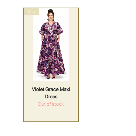
New
wrap style
Violet Grace Maxi
Yellow Harmony
Dress
Out of stock
Price
Sales Tax Included