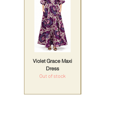
Violet Grace Maxi
Yellow Harmony
Dress
Out of stock
Price
Sales Tax Included