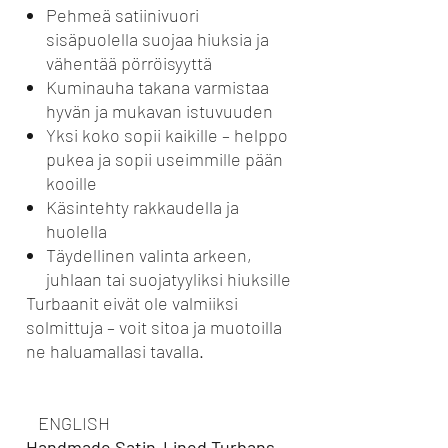
Pehmeä satiinivuori
sisäpuolella suojaa hiuksia ja
vähentää pörröisyyttä
Kuminauha takana varmistaa
hyvän ja mukavan istuvuuden
Yksi koko sopii kaikille – helppo
pukea ja sopii useimmille pään
kooille
Käsintehty rakkaudella ja
huolella
Täydellinen valinta arkeen,
juhlaan tai suojatyyliksi hiuksille
Turbaanit eivät ole valmiiksi
solmittuja – voit sitoa ja muotoilla
ne haluamallasi tavalla.
ENGLISH
Handmade Satin-Lined Turbans –