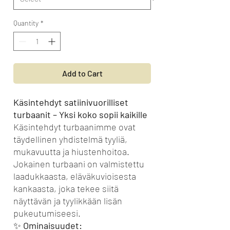
Quantity
*
Add to Cart
Käsintehdyt satiinivuorilliset
turbaanit – Yksi koko sopii kaikille
Käsintehdyt turbaanimme ovat
täydellinen yhdistelmä tyyliä,
mukavuutta ja hiustenhoitoa.
Jokainen turbaani on valmistettu
laadukkaasta, eläväkuvioisesta
kankaasta, joka tekee siitä
näyttävän ja tyylikkään lisän
pukeutumiseesi.
✨
Ominaisuudet: